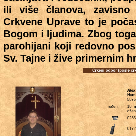
ili više članova, zavisno 
Crkvene Uprave to je počas
Bogom i ljudima. Zbog toga
parohijani koji redovno pos
Sv. Tajne i žive primernim 
Crkeni odbor (posle cr
Alek
Humb
5876
rođen:
18. 
ožen
0235
0172