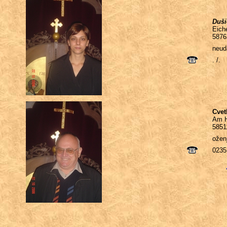
Duši
Eiche
5876
neud
. /.
Cvet
Am H
5851
ožen
0235