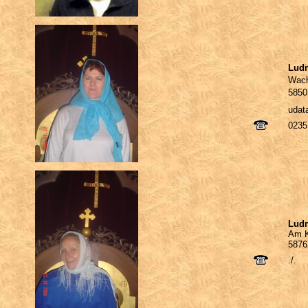
Ludm
Wach
5850
udat
0235
Lud
Am K
5876
./.