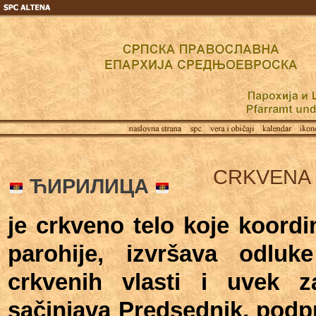
CRKVENA
ЋИРИЛИЦА
je crkveno telo koje koordi
parohije, izvršava odluk
crkvenih vlasti i uvek z
sačinjava Predsednik, podpr