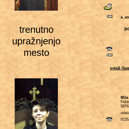
a_an
trenutno
p
upražnjenjo
mesto
ostali čl
Mila
Felds
5876
udat
0235