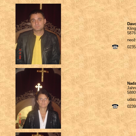
Davo
Kling
5876
neož
0235
Nada
Jahn
5880
udat
0239